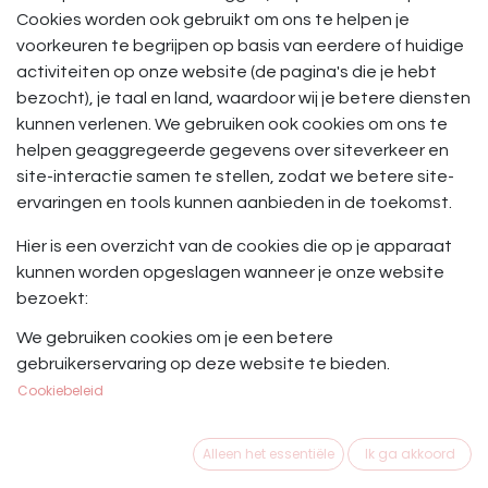
Cookies worden ook gebruikt om ons te helpen je
voorkeuren te begrijpen op basis van eerdere of huidige
activiteiten op onze website (de pagina's die je hebt
bezocht), je taal en land, waardoor wij je betere diensten
kunnen verlenen. We gebruiken ook cookies om ons te
helpen geaggregeerde gegevens over siteverkeer en
site-interactie samen te stellen, zodat we betere site-
ervaringen en tools kunnen aanbieden in de toekomst.
Hier is een overzicht van de cookies die op je apparaat
kunnen worden opgeslagen wanneer je onze website
bezoekt:
We gebruiken cookies om je een betere
Cookie categorie
Doel
gebruikerservaring op deze website te bieden.
Cookiebeleid
Sessie & Beveiliging
Verifieer gebruikers,
(essentieel)
bescherm
gebruikersgegevens en
Alleen het essentiële
Ik ga akkoord
laat de website de