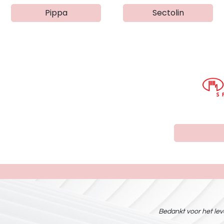
Pippa
Sectolin
Bedankt voor het leve