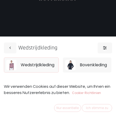
Wedstrijdkleding
Wedstrijdkleding
Bovenkleding
Wir verwenden Cookies auf dieser Website, um Ihnen ein
Op deze pagina vind je alle producten die jij nodig hebt
besseres Nutzererlebnis zu bieten.
Cookie-Richtlinien
voor het rijden van wedstrijden.
Wat heb je nodig als ruiter om je
wedstrijdoutfit
Nur essentielle
Ich stimme zu
compleet te maken?
Een showshirt met daarover heen een wedstrijdjasje,