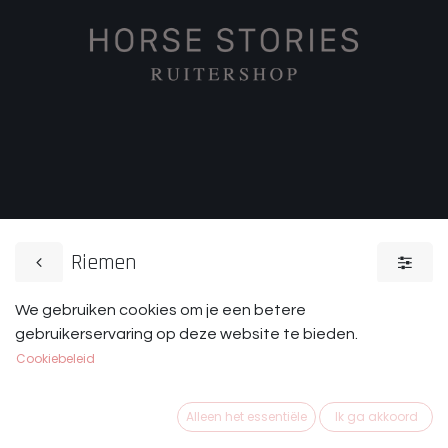
Riemen
We gebruiken cookies om je een betere
Sokken
Handschoenen
gebruikerservaring op deze website te bieden.
Cookiebeleid
Alleen het essentiële
Ik ga akkoord