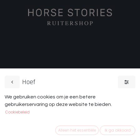
Hoef
We gebruiken cookies om je een betere
Lederverzorging
Poetsbenodigdhe
gebruikerservaring op deze website te bieden.
Cookiebeleid
Alleen het essentiële
Ik ga akkoord
Uit ervaring weten wij dat hoefvet vaak gebruikt wordt