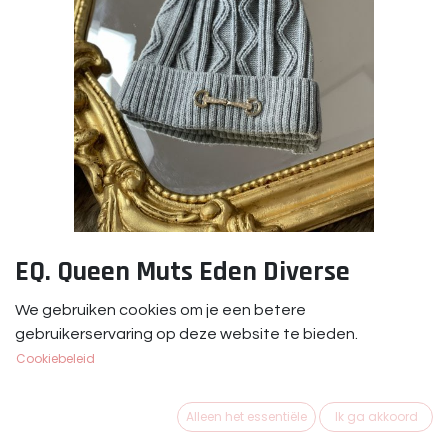
EQ. Queen Muts Eden Diverse
Kleuren
We gebruiken cookies om je een betere
gebruikerservaring op deze website te bieden.
EQ. Queen Muts Eden
Cookiebeleid
€
24,95
Alleen het essentiële
Ik ga akkoord
KLEUR