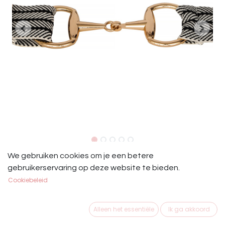
EQ Queen Riem Taylor Diverse
We gebruiken cookies om je een betere
gebruikerservaring op deze website te bieden.
Varianten
Cookiebeleid
EQ Queen Riem Taylor
Alleen het essentiële
Ik ga akkoord
€
29,95