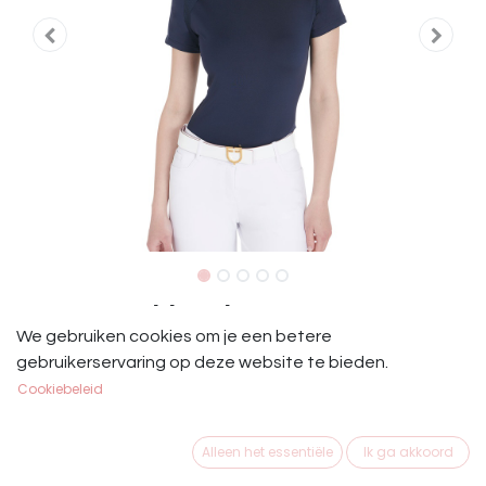
Equestro Shirt Blauw
We gebruiken cookies om je een betere
Equestro slim fit technisch T-shirt met halve mouwen
gebruikerservaring op deze website te bieden.
voor dames van ademende technische stof voor
Cookiebeleid
uitstekende prestaties en frisheid.
€
21,25
Alleen het essentiële
Ik ga akkoord