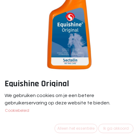
Equishine Original
Equishine Original is een antiklit- en glansspray voor
We gebruiken cookies om je een betere
paarden.
gebruikerservaring op deze website te bieden.
Cookiebeleid
€
10,95
Alleen het essentiële
Ik ga akkoord