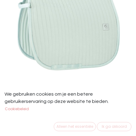
Eskadron Zadeldek Cord Emblem
We gebruiken cookies om je een betere
gebruikerservaring op deze website te bieden.
Powder Green Full Dresuur
Cookiebeleid
Eskadron Zadeldek Cord Emblem Powder Green Full
Dressuur
Alleen het essentiële
Ik ga akkoord