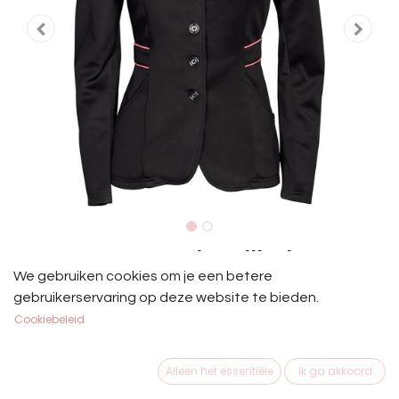
Harry's Horse Junior Rijjasje Zwart
We gebruiken cookies om je een betere
Roze
gebruikerservaring op deze website te bieden.
Cookiebeleid
HH Rijjasje Contrast Zwart Roze
€
45,00
Alleen het essentiële
Ik ga akkoord