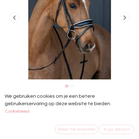
HB Showtime Hoofdstel It is So
We gebruiken cookies om je een betere
gebruikerservaring op deze website te bieden.
Special Zwart/Zilver
Cookiebeleid
HB Showtime Hoofdstel It is So Special Zwart/Zilver
Alleen het essentiële
Ik ga akkoord
€
139,95