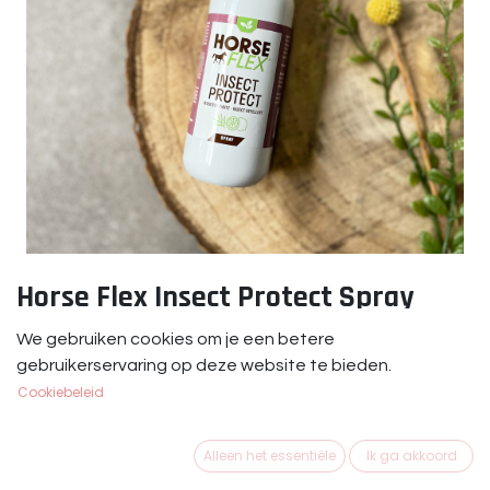
Horse Flex Insect Protect Spray
Horse Flex Insect Protect Spray
We gebruiken cookies om je een betere
gebruikerservaring op deze website te bieden.
€
9,95
Cookiebeleid
Alleen het essentiële
Ik ga akkoord