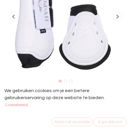
HV Polo Classic Beenbeschermers
We gebruiken cookies om je een betere
gebruikerservaring op deze website te bieden.
Set White
Cookiebeleid
HVP Classic Beenbeschermers Set Full White
Alleen het essentiële
Ik ga akkoord
€
59,95