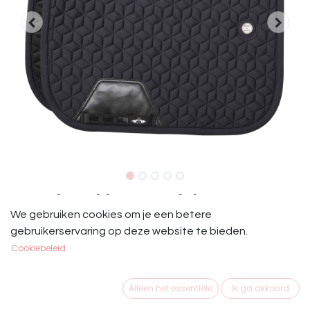
HV Polo Dekje Essential Dressuur
We gebruiken cookies om je een betere
Black
gebruikerservaring op deze website te bieden.
Cookiebeleid
HVP Essential Dekje Dressuur Full Black
Dit product is niet meer beschikbaar.
Alleen het essentiële
Ik ga akkoord