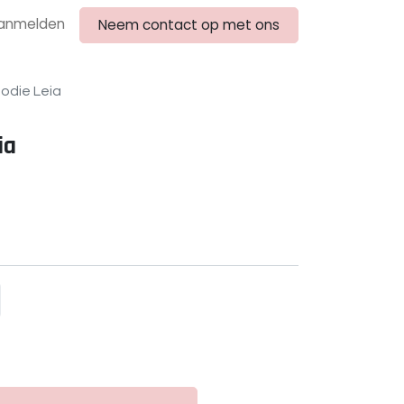
anmelden
Neem contact op met ons
odie Leia
ia