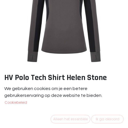
HV Polo Tech Shirt Helen Stone
HV Polo Tech Shirt Helen Stone
We gebruiken cookies om je een betere
gebruikerservaring op deze website te bieden.
Dit product is niet meer beschikbaar.
Cookiebeleid
Alleen het essentiële
Ik ga akkoord
Merk
:
HV Polo