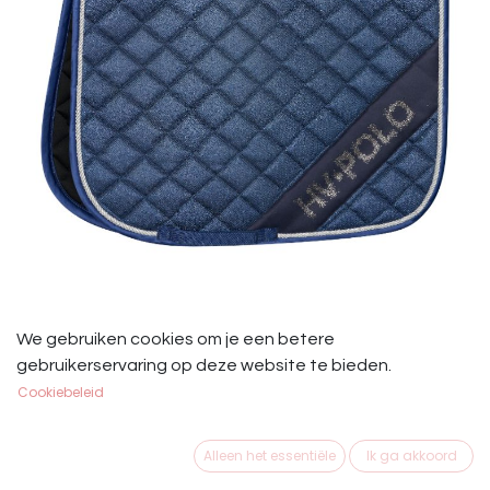
HV Polo Zadeldek Nina Glitter Blauw
We gebruiken cookies om je een betere
Dressuur
gebruikerservaring op deze website te bieden.
Cookiebeleid
HV Polo Zadeldek Nina Blauw Glitter Full Dressuur
€
49,95
Alleen het essentiële
Ik ga akkoord