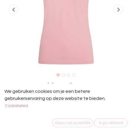
IRH Dames Shirt Lulu Roze
We gebruiken cookies om je een betere
Polo shirt
gebruikerservaring op deze website te bieden.
* Jersey broderie anglaise met effen jerseymix
Cookiebeleid
* Opstaande kraag met ruchedetail
* Knoopsluiting met strass-steentjes aan de voorkant
Alleen het essentiële
Ik ga akkoord
* Ruchedetail bij de sluiting aan de voorkant