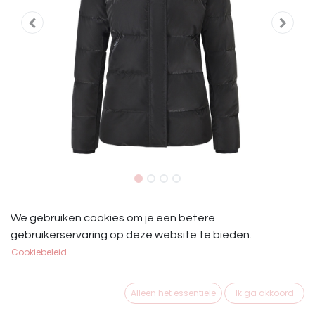
IRH Jas Beau Zwart
We gebruiken cookies om je een betere
IRH Jas Beau Zwart
gebruikerservaring op deze website te bieden.
Cookiebeleid
€
79,95
Alleen het essentiële
Ik ga akkoord
MAAT KLEDING