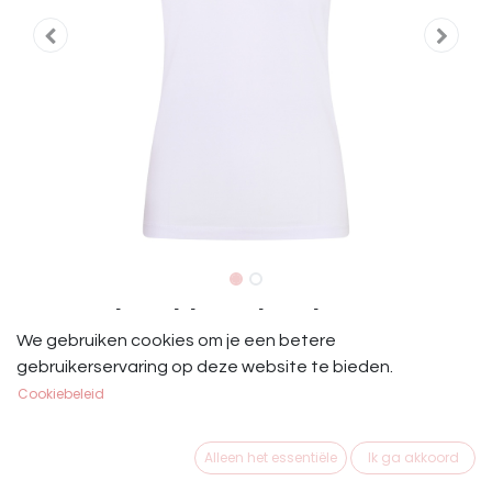
IRH Junior Shirt Lulu Wit
We gebruiken cookies om je een betere
IRH Junior Shirt Lulu Wit
gebruikerservaring op deze website te bieden.
Cookiebeleid
Dit product is niet meer beschikbaar.
Alleen het essentiële
Ik ga akkoord
Merk
:
Imperial Riding