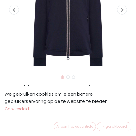
IRH Kids Vest Izzy Sun Blauw
We gebruiken cookies om je een betere
Vest van tech-gebreide stof
gebruikerservaring op deze website te bieden.
* 2-weg rits
Cookiebeleid
* Kraag
* Voorzakken in lengtenaad
Alleen het essentiële
Ik ga akkoord
* Glitter artwork op de linkerborst