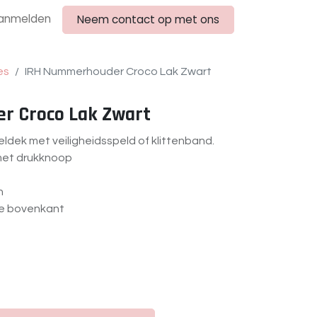
anmelden
Neem contact op met ons
es
IRH Nummerhouder Croco Lak Zwart
r Croco Lak Zwart
eldek met veiligheidsspeld of klittenband.
 met drukknoop
n
de bovenkant