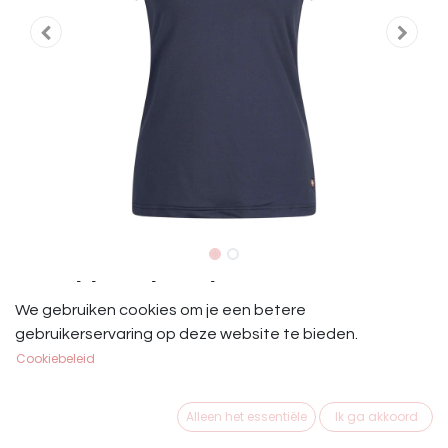
IRH Shirt Triumph Navy
We gebruiken cookies om je een betere
Jersey top
gebruikerservaring op deze website te bieden.
- Kapmouwtjes
Cookiebeleid
- Knoopsluiting
- Plooidetail in kraag en naast knoopsluiting
Alleen het essentiële
Ik ga akkoord
- Sneldrogend