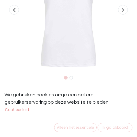
IRH Shirt Triumph Wit
We gebruiken cookies om je een betere
Jersey top
gebruikerservaring op deze website te bieden.
- Kapmouwtjes
Cookiebeleid
- Knoopsluiting
- Plooidetail in kraag en naast knoopsluiting
Alleen het essentiële
Ik ga akkoord
- Sneldrogend