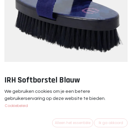
IRH Softborstel Blauw
Zachte borstel met all-over camouflageprint.
We gebruiken cookies om je een betere
gebruikerservaring op deze website te bieden.
€
6,95
Cookiebeleid
Alleen het essentiële
Ik ga akkoord