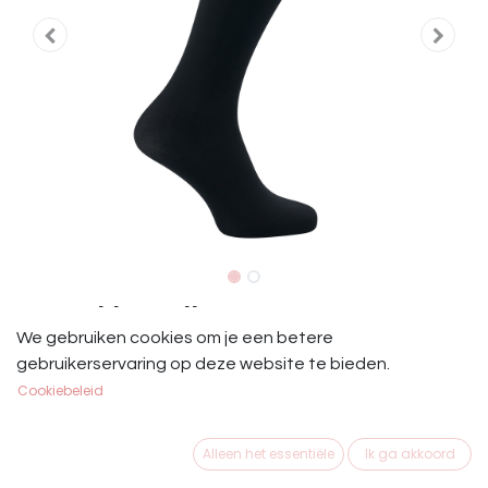
IRH Sokken Glitzy Zwart
We gebruiken cookies om je een betere
Sokken met luxe strass-steentjes-afwerking.
gebruikerservaring op deze website te bieden.
59% Polyamide, 30% Polyester, 11% Elastane
Cookiebeleid
Dit product is niet meer beschikbaar.
Alleen het essentiële
Ik ga akkoord