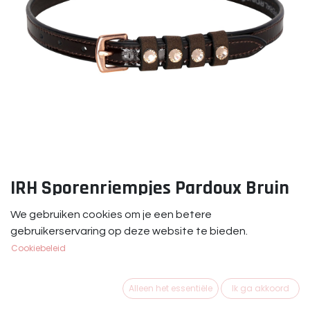
IRH Sporenriempjes Pardoux Bruin
Rosé
We gebruiken cookies om je een betere
gebruikerservaring op deze website te bieden.
Spoorriempjes Pardouz van mooie kwaliteit leer en luxe
Cookiebeleid
uitstraling door de laklederen accenten en de inzetten
met strassstenen. Per paar. Let op: Lengte 52 cm,
gaatjes beginnen bij 38 cm.
Alleen het essentiële
Ik ga akkoord