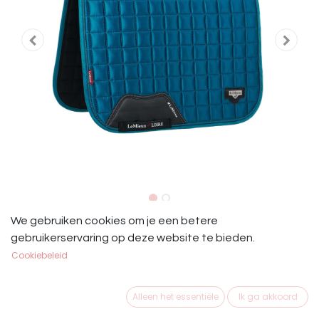
Le Mieux Loire Classic Satin
We gebruiken cookies om je een betere
gebruikerservaring op deze website te bieden.
Dressage Marine
Cookiebeleid
Le Mieux Loire Classic Satin Dressage Marine Full
Alleen het essentiële
Ik ga akkoord