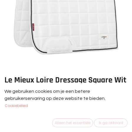
Le Mieux Loire Dressage Square Wit
Le Mieux Loire Dressage Square White Full
We gebruiken cookies om je een betere
gebruikerservaring op deze website te bieden.
€
79,95
Cookiebeleid
Alleen het essentiële
Ik ga akkoord