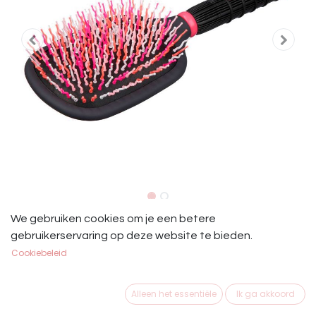
Le Mieux Tangle Tidy Staart- en
We gebruiken cookies om je een betere
gebruikerservaring op deze website te bieden.
Manenborstel Pink
Cookiebeleid
Le Mieux Tangle Tidy Pink
Alleen het essentiële
Ik ga akkoord
€
17,95