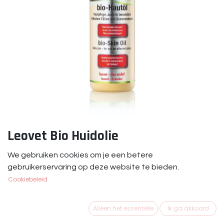
Leovet Bio Huidolie
Leovet Bio Huidolie 500 ml.
We gebruiken cookies om je een betere
gebruikerservaring op deze website te bieden.
€
26,95
Cookiebeleid
Alleen het essentiële
Ik ga akkoord