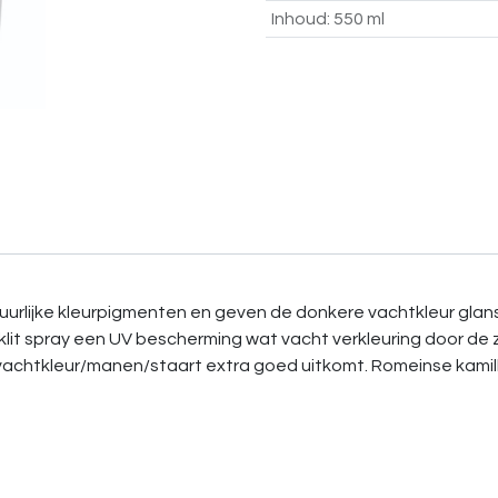
Inhoud
:
550 ml
tuurlijke kleurpigmenten en geven de donkere vachtkleur gla
-klit spray een UV bescherming wat vacht verkleuring door d
achtkleur/manen/staart extra goed uitkomt. Romeinse kamille 