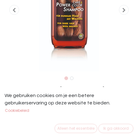
Leovet Power Shampoo Walnoot
We gebruiken cookies om je een betere
Leovet Power Shampoo Walnoot 500 ml.
gebruikerservaring op deze website te bieden.
Cookiebeleid
€
13,95
Alleen het essentiële
Ik ga akkoord