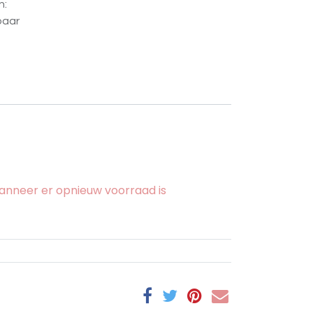
n:
baar
nneer er opnieuw voorraad is