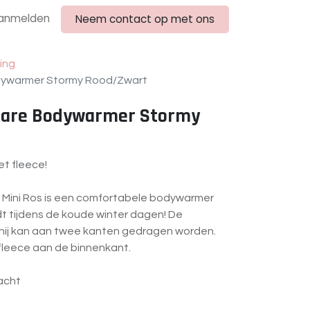
anmelden
Neem contact op met ons
ing
dywarmer Stormy Rood/Zwart
bare Bodywarmer Stormy
t fleece!
Mini Ros is een comfortabele bodywarmer
dt tijdens de koude winter dagen! De
hij kan aan twee kanten gedragen worden.
 fleece aan de binnenkant.
zacht