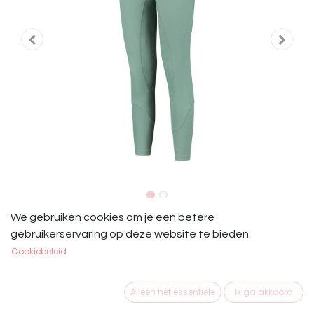
Mini Ros Rijlegging Romee Smokey
We gebruiken cookies om je een betere
gebruikerservaring op deze website te bieden.
Pistache
Cookiebeleid
Mini Ros Rijlegging Romee Smokey Pistache
Alleen het essentiële
Ik ga akkoord
Dit product is niet meer beschikbaar.