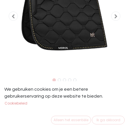
Mrs. Ros Charmer Zadeldek Full
We gebruiken cookies om je een betere
gebruikerservaring op deze website te bieden.
Dressuur
Cookiebeleid
Mrs. Ros Charmer Zadeldek Zwart Full Dressuur
Alleen het essentiële
Ik ga akkoord
€
79,95