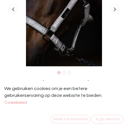
Mrs. Ros Halster Set Festive Grey
We gebruiken cookies om je een betere
Mrs. Ros Halster Set Festive Grey
gebruikerservaring op deze website te bieden.
Cookiebeleid
€
39,95
Alleen het essentiële
Ik ga akkoord