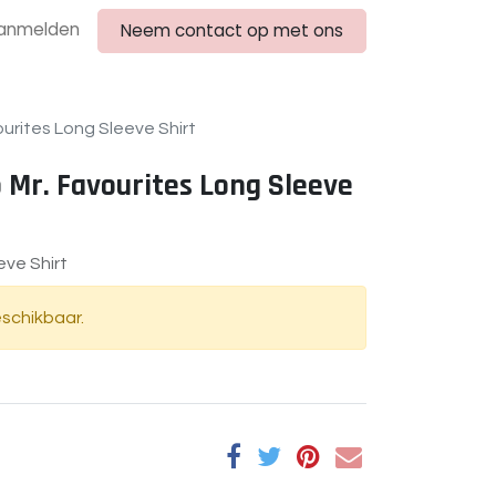
anmelden
Neem contact op met ons
ourites Long Sleeve Shirt
o Mr. Favourites Long Sleeve
eve Shirt
eschikbaar.