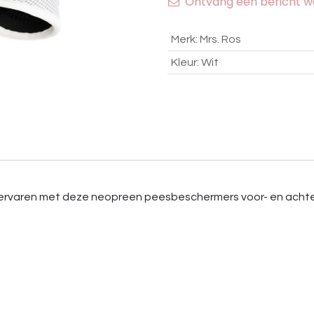
Ontvang een bericht wa
Merk
:
Mrs. Ros
Kleur
:
Wit
t ervaren met deze neopreen peesbeschermers voor- en acht