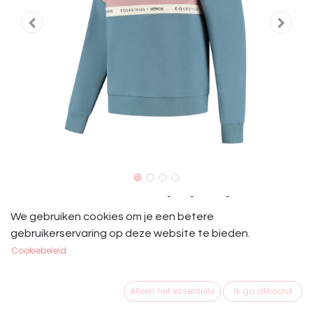
Mrs. Ros Sweater Blush Noir
We gebruiken cookies om je een betere
Mrs. Ros Sweater Blush Noir
gebruikerservaring op deze website te bieden.
Cookiebeleid
€
77,95
Alleen het essentiële
Ik ga akkoord