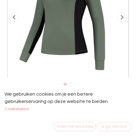
Mrs. Ros Trainingsshirt Lange Mouw
We gebruiken cookies om je een betere
gebruikerservaring op deze website te bieden.
Mystic Green
Cookiebeleid
DE MRS. ROS TRAINING TOP MET LANGE MOUW IS EEN
MUST-HAVE VOOR IEDEREEN.
Alleen het essentiële
Ik ga akkoord