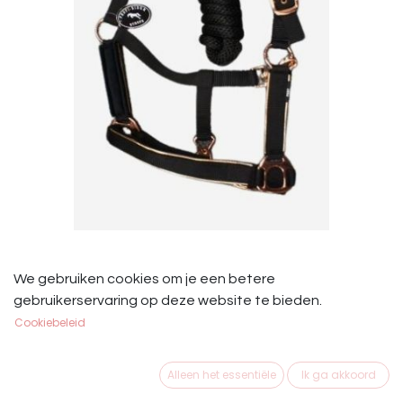
Profi Rider Halster Set Zwart Rosé
We gebruiken cookies om je een betere
(met touw)
gebruikerservaring op deze website te bieden.
Cookiebeleid
Profi Rider Halster Set Zwart Rosé
€
39,95
Alleen het essentiële
Ik ga akkoord