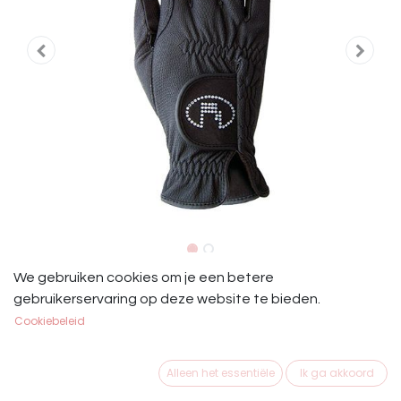
Roeckl Handschoenen Lisboa
We gebruiken cookies om je een betere
gebruikerservaring op deze website te bieden.
Swarovski
Cookiebeleid
Roeckl Handschoenen Lisboa
Alleen het essentiële
Ik ga akkoord
€
56,25