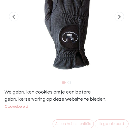
Roeckl Handschoenen Lisboa
We gebruiken cookies om je een betere
gebruikerservaring op deze website te bieden.
Swarovski
Cookiebeleid
Roeckl Handschoenen Lisboa
Alleen het essentiële
Ik ga akkoord
€
56,25