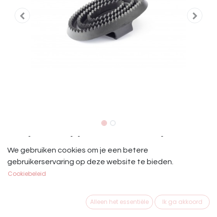
Roskam Rubber Zwart en Blauw
We gebruiken cookies om je een betere
HB: Rosborstel Rubber 16 cm.
gebruikerservaring op deze website te bieden.
Cookiebeleid
€
5,95
Alleen het essentiële
Ik ga akkoord
KLEUR