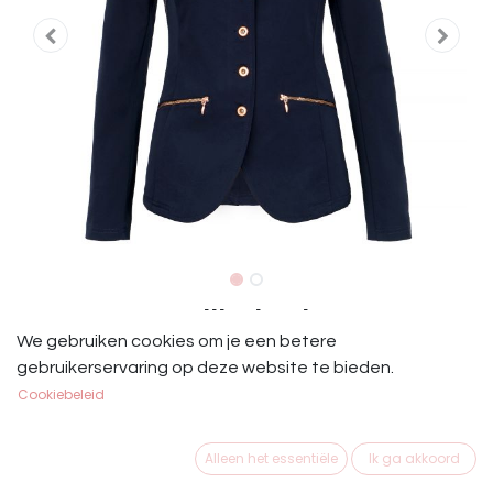
Start Dames Rijjasje Blauw
We gebruiken cookies om je een betere
Start Rijjasje Dames Blauw
gebruikerservaring op deze website te bieden.
Cookiebeleid
€
79,95
Alleen het essentiële
Ik ga akkoord
MAAT KLEDING