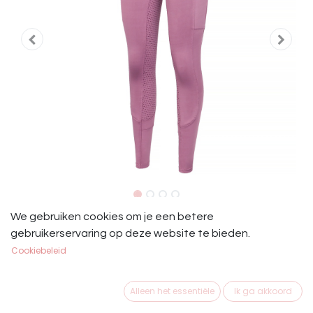
Start Rijlegging Full Grip Medway
We gebruiken cookies om je een betere
gebruikerservaring op deze website te bieden.
Lila
Cookiebeleid
Start Riding Rijlegging Medway Lila
Alleen het essentiële
Ik ga akkoord
€
59,95