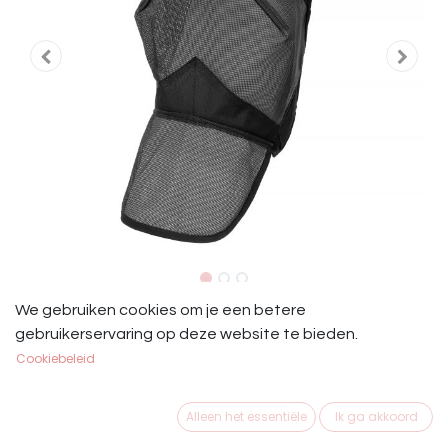
Start Vliegenmasker Met Oren en
We gebruiken cookies om je een betere
gebruikerservaring op deze website te bieden.
Neusflap
Cookiebeleid
€
19,95
Alleen het essentiële
Ik ga akkoord
MAAT PAARD