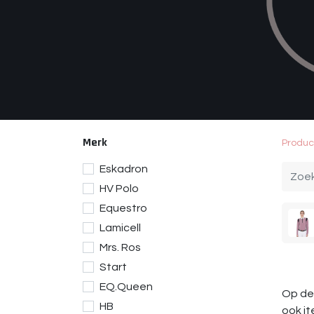
Merk
Produc
Eskadron
HV Polo
Equestro
Lamicell
Mrs. Ros
Start
EQ.Queen
Op dez
HB
ook it