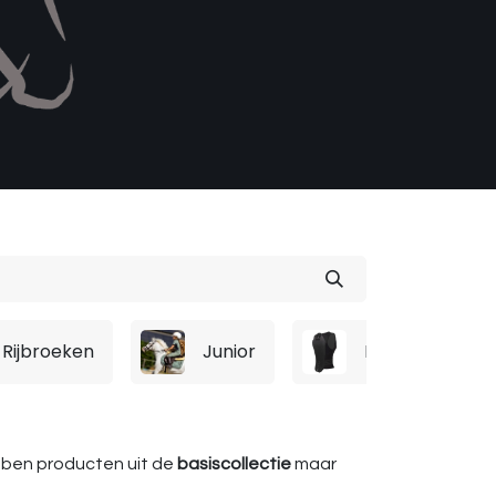
Rijbroeken
Junior
Bescherming
ebben producten uit de
basiscollectie
maar